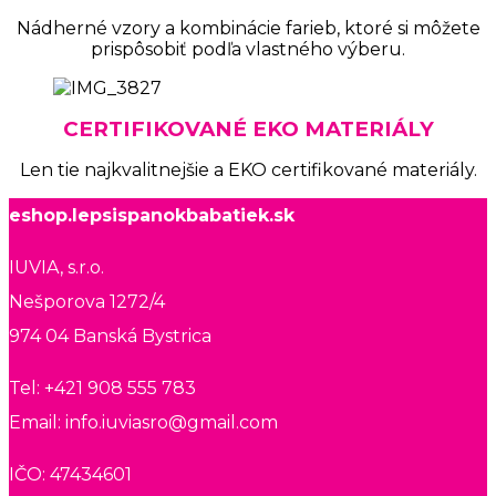
Nádherné vzory a kombinácie farieb, ktoré si môžete
prispôsobiť podľa vlastného výberu.
CERTIFIKOVANÉ EKO MATERIÁLY
Len tie najkvalitnejšie a EKO certifikované materiály.
eshop.lepsispanokbabatiek.sk
IUVIA, s.r.o.
Nešporova 1272/4
974 04 Banská Bystrica
Tel: +421 908 555 783
Email: info.iuviasro@gmail.com
IČO: 47434601