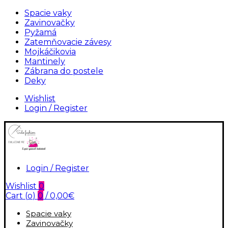
Spacie vaky
Zavinovačky
Pyžamá
Zatemňovacie závesy
Mojkáčikovia
Mantinely
Zábrana do postele
Deky
Wishlist
Login / Register
Login / Register
Wishlist
0
Cart (
o
)
0
/
0,00
€
Spacie vaky
Zavinovačky