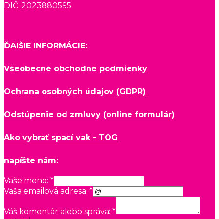
DIČ: 2023880595
ĎAlŠIE INFORMÁCIE:
Všeobecné obchodné podmienky
Ochrana osobných údajov (GDPR)
Odstúpenie od zmluvy (online formulár)
Ako vybrať spací vak - TOG
napíšte nám:
Vaše meno:
*
Vaša emailová adresa:
*
Váš komentár alebo správa:
*