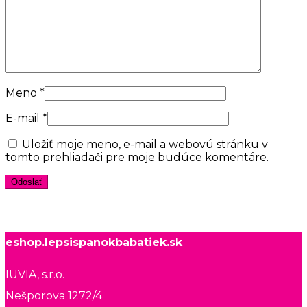
Meno
*
E-mail
*
Uložiť moje meno, e-mail a webovú stránku v
tomto prehliadači pre moje budúce komentáre.
eshop.lepsispanokbabatiek.sk
IUVIA, s.r.o.
Nešporova 1272/4