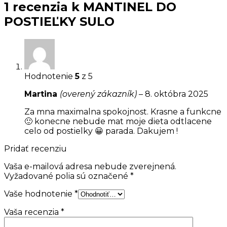
1 recenzia k
MANTINEL DO
POSTIEĽKY SULO
Hodnotenie
5
z 5
Martina
(overený zákazník)
–
8. októbra 2025
Za mna maximalna spokojnost. Krasne a funkcne
🙂 konecne nebude mat moje dieta odtlacene
celo od postielky 😀 parada. Dakujem !
Pridať recenziu
Vaša e-mailová adresa nebude zverejnená.
Vyžadované polia sú označené
*
Vaše hodnotenie
*
Vaša recenzia
*