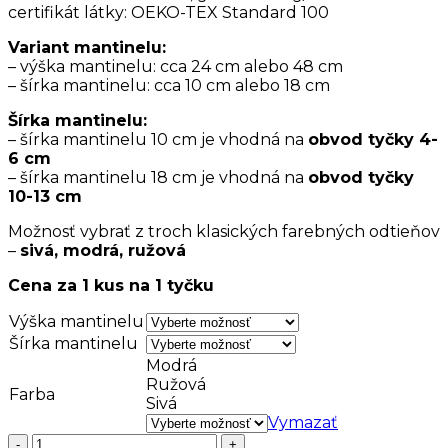
certifikát látky: OEKO-TEX Standard 100
Variant mantinelu:
– výška mantinelu: cca 24 cm alebo 48 cm
– šírka mantinelu: cca 10 cm alebo 18 cm
Šírka mantinelu:
– šírka mantinelu 10 cm je vhodná na
obvod tyčky 4-
6 cm
– šírka mantinelu 18 cm je vhodná na
obvod tyčky
10-13 cm
Možnosť vybrať z troch klasických farebných odtieňov
–
sivá, modrá, ružová
Cena za 1 kus na 1 tyčku
Výška mantinelu
Šírka mantinelu
Modrá
Ružová
Farba
Sivá
Vymazať
množstvo