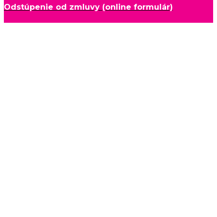
Odstúpenie od zmluvy (online formulár)
Ako vybrať spací vak - TOG
napíšte nám:
Vaše meno:
*
Vaša emailová adresa:
*
Váš komentár alebo správa:
*