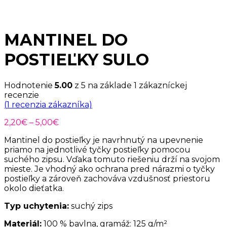
MANTINEL DO
POSTIEĽKY SULO
Hodnotenie
5.00
z 5 na základe
1
zákazníckej
recenzie
(
1
recenzia zákazníka)
Price
2,20
€
–
5,00
€
range:
Mantinel do postieľky je navrhnutý na upevnenie
2,20€
priamo na jednotlivé tyčky postieľky pomocou
through
suchého zipsu. Vďaka tomuto riešeniu drží na svojom
5,00€
mieste. Je vhodný ako ochrana pred nárazmi o tyčky
postieľky a zároveň zachováva vzdušnosť priestoru
okolo dieťatka.
Typ uchytenia:
suchý zips
Materiál:
100 % bavlna, gramáž: 125 g/m²