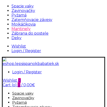
Spacie vaky
Zavinovačky
Pyžamá
Zatemňovacie závesy
Mojkáčikovia
Mantinely
Zábrana do postele
Deky
Wishlist
Login / Register
Login / Register
Wishlist
0
Cart (
o
)
0
/
0,00
€
Spacie vaky
Zavinovačky
Pyžamá
Zatemňovacie závesy