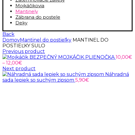
Mojkáčikovia
Mantinely
Zábrana do postele
Deky
Back
Domov
Mantinel do postieľky
MANTINEL DO
POSTIEĽKY SULO
Previous product
BEZPEČNÝ MOJKÁČIK PLIENOČKA
10,00
€
Price
–
12,00
€
range:
Next product
10,00€
Náhradná
through
sada lepiek so suchým zipsom
5,90
€
12,00€