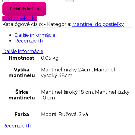
MANTINEL
Pridať do košíka
DO
POSTIEĽKY
Add to wishlist
SULO
Katalógové číslo:
-
Kategória:
Mantinel do postieľky
Ďalšie informácie
Recenzie (1)
Ďalšie informácie
Hmotnosť
0,05 kg
Výška
Mantinel nízky 24cm, Mantinel
mantinelu
vysoký 48cm
Šírka
Mantinel široký 18 cm, Mantinel úzky
mantinelu
10 cm
Farba
Modrá, Ružová, Sivá
Recenzie (1)