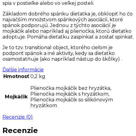
spia v postieľke alebo vo veľkej posteli.
Základom dobrého spánku dieťatka je, obklopiť ho čo
najväčším množstvom spánkových asociácií, ktoré
spánok podporujú. Jednou z týchto asociácií je
mojkáčik alebo napríklad aj plienočka, ktorú dieťatko
adoptuje. Pomáha dieťatku zaspinkať a zostať spinkať.
Je to tzv. transitional object, ktorého cieľom je
podporiť spánok a iné aktivity, kedy sa dieťatko
osamostatňuje (ako napríklad nástup do škôlky) .
Ďalšie informácie
Hmotnosť
0,2 kg
Plienočka mojkáčik bez hryzátka,
Plienočka mojkáčik s hryzátkom,
Mojkáčik
Plienočka mojkáčik so silikónovým
hryzátkom
Recenzie (0)
Recenzie