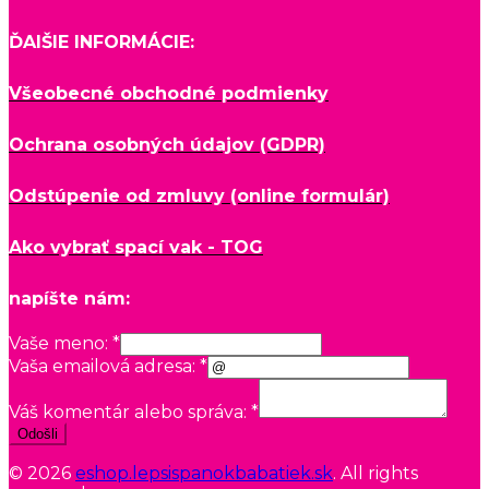
ĎAlŠIE INFORMÁCIE:
Všeobecné obchodné podmienky
Ochrana osobných údajov (GDPR)
Odstúpenie od zmluvy (online formulár)
Ako vybrať spací vak - TOG
napíšte nám:
Vaše meno:
*
Vaša emailová adresa:
*
Váš komentár alebo správa:
*
Odošli
© 2026
eshop.lepsispanokbabatiek.sk
. All rights