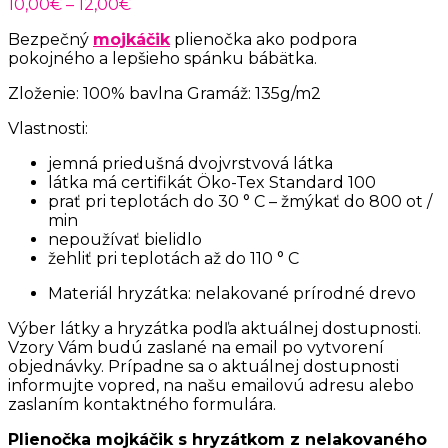
Price
10,00
€
–
12,00
€
range:
Bezpečný
mojkáčik
plienočka ako podpora
10,00€
pokojného a lepšieho spánku bábätka.
through
12,00€
Zloženie: 100% bavlna Gramáž: 135g/m2
Vlastnosti:
jemná priedušná dvojvrstvová látka
látka má certifikát Öko-Tex Standard 100
prať pri teplotách do 30 ° C – žmýkať do 800 ot /
min
nepoužívať bielidlo
žehliť pri teplotách až do 110 ° C
Materiál hryzátka: nelakované prírodné drevo
Výber látky a hryzátka podľa aktuálnej dostupnosti.
Vzory Vám budú zaslané na email po vytvorení
objednávky. Prípadne sa o aktuálnej dostupnosti
informujte vopred, na našu emailovú adresu alebo
zaslaním kontaktného formulára.
Plienočka mojkáčik s hryzátkom z nelakovaného