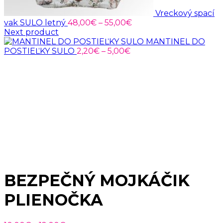
Vreckový spací
Price
vak SULO letný
48,00
€
–
55,00
€
range:
Next product
48,00€
MANTINEL DO
Price
through
POSTIEĽKY SULO
2,20
€
–
5,00
€
range:
55,00€
2,20€
through
5,00€
BEZPEČNÝ MOJKÁČIK
PLIENOČKA