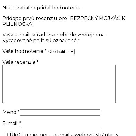
Nikto zatiaľ nepridal hodnotenie.
Pridajte prvú recenziu pre “BEZPEČNÝ MOJKÁČIK
PLIENOČKA”
Vaša e-mailová adresa nebude zverejnená.
Vyžadované polia sú označené
*
Vaše hodnotenie
*
Vaša recenzia
*
Meno
*
E-mail
*
Uložiť moje meno, e-mail a webovú stránku v