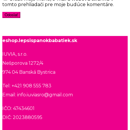
tomto prehliadači pre moje budúce komentáre.
eshop.lepsispanokbabatiek.sk
IUVIA, s.r.o.
Nešporova 1272/4
974 04 Banská Bystrica
Tel: +421 908 555 783
Email: info.iuviasro@gmail.com
IČO: 47434601
DIČ: 2023880595