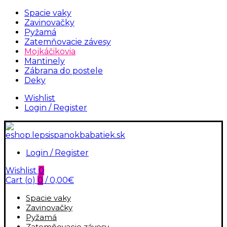
Spacie vaky
Zavinovačky
Pyžamá
Zatemňovacie závesy
Mojkáčikovia
Mantinely
Zábrana do postele
Deky
Wishlist
Login / Register
Login / Register
Wishlist
0
Cart (
o
)
0
/
0,00
€
Spacie vaky
Zavinovačky
Pyžamá
Zatemňovacie závesy