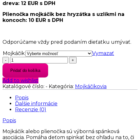
dreva: 12 EUR s DPH
Plienočka mojkáčik bez hryzátka s uzlíkmi na
koncoch: 10 EUR s DPH
Odporúčame vždy pred podaním dieťatku umývať.
Mojkáčik
Vymazať
množstvo
BEZPEČNÝ
Pridať do košíka
MOJKÁČIK
PLIENOČKA
Add to wishlist
Katalógové číslo:
-
Kategória:
Mojkáčikovia
Popis
Ďalšie informácie
Recenzie (0)
Popis
Mojkáčik alebo plienočka sú výborná spánková
asociácia. Pomáha deťom spinkať bez ohľadu na to, či