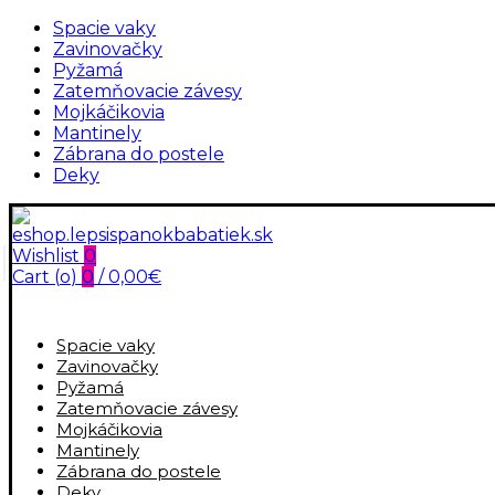
Spacie vaky
Zavinovačky
Pyžamá
Zatemňovacie závesy
Mojkáčikovia
Mantinely
Zábrana do postele
Deky
Wishlist
0
Cart (
o
)
0
/
0,00
€
Spacie vaky
Zavinovačky
Pyžamá
Zatemňovacie závesy
Mojkáčikovia
Mantinely
Zábrana do postele
Deky