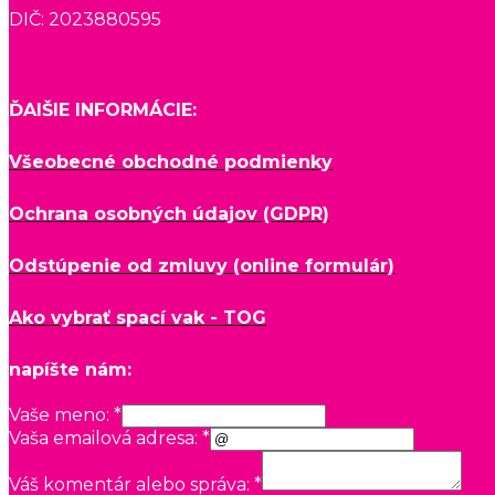
DIČ: 2023880595
ĎAlŠIE INFORMÁCIE:
Všeobecné obchodné podmienky
Ochrana osobných údajov (GDPR)
Odstúpenie od zmluvy (online formulár)
Ako vybrať spací vak - TOG
napíšte nám:
Vaše meno:
*
Vaša emailová adresa:
*
Váš komentár alebo správa:
*