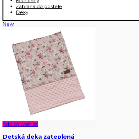
Mantinely
Zábrana do postele
Deky
New
Add to wishlist
Detská deka zateplená