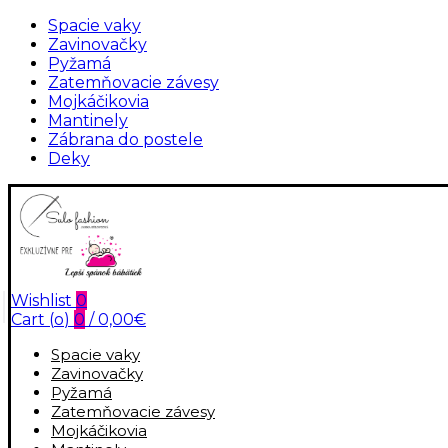
Spacie vaky
Zavinovačky
Pyžamá
Zatemňovacie závesy
Mojkáčikovia
Mantinely
Zábrana do postele
Deky
Wishlist
0
Cart (
o
)
0
/
0,00
€
Spacie vaky
Zavinovačky
Pyžamá
Zatemňovacie závesy
Mojkáčikovia