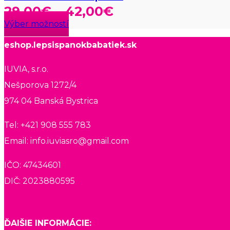
Price
29,00
€
–
42,00
€
Tento
range:
Výber možností
produkt
29,00€
má
eshop.lepsispanokbabatiek.sk
viacero
through
variantov.
IUVIA, s.r.o.
42,00€
Možnosti
si
Nešporova 1272/4
môžete
974 04 Banská Bystrica
vybrať
na
stránke
Tel: +421 908 555 783
produktu.
Email: info.iuviasro@gmail.com
IČO: 47434601
DIČ: 2023880595
ĎAlŠIE INFORMÁCIE: