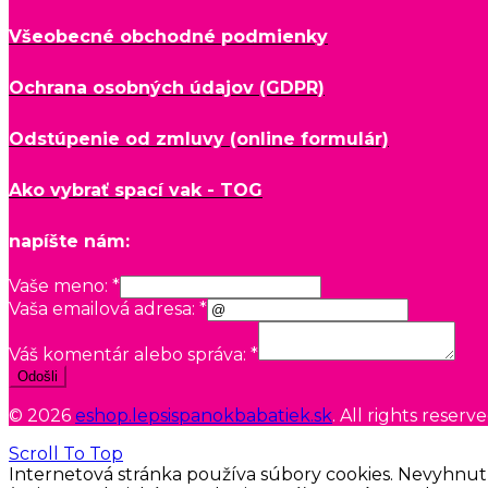
Všeobecné obchodné podmienky
Ochrana osobných údajov (GDPR)
Odstúpenie od zmluvy (online formulár)
Ako vybrať spací vak - TOG
napíšte nám:
Vaše meno:
*
Vaša emailová adresa:
*
Váš komentár alebo správa:
*
Odošli
© 2026
eshop.lepsispanokbabatiek.sk
. All rights reserv
Scroll To Top
Internetová stránka používa súbory cookies. Nevyhnut