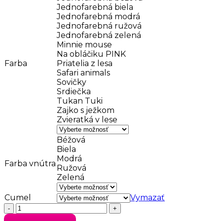
Jednofarebná biela
Jednofarebná modrá
Jednofarebná ružová
Jednofarebná zelená
Minnie mouse
Na obláčiku PINK
Farba
Priatelia z lesa
Safari animals
Sovičky
Srdiečka
Tukan Tuki
Zajko s ježkom
Zvieratká v lese
Béžová
Biela
Modrá
Farba vnútra
Ružová
Zelená
Cumel
Vymazať
množstvo
Vreckový