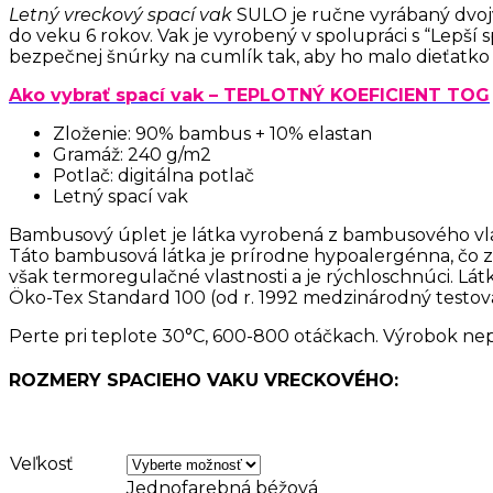
Letný vreckový spací vak
SULO je ručne vyrábaný dvojv
48,00€
do veku 6 rokov. Vak je vyrobený v spolupráci s “Lepší
through
bezpečnej šnúrky na cumlík tak, aby ho malo dieťatko 
55,00€
Ako vybrať spací vak – TEPLOTNÝ KOEFICIENT TOG
Zloženie: 90% bambus + 10% elastan
Gramáž: 240 g/m2
Potlač: digitálna potlač
Letný spací vak
Bambusový úplet je látka vyrobená z bambusového vlákna
Táto bambusová látka je prírodne hypoalergénna, čo zn
však termoregulačné vlastnosti a je rýchloschnúci. Látka
Öko-Tex Standard 100 (od r. 1992 medzinárodný testova
Perte pri teplote 30°C, 600-800 otáčkach. Výrobok nepa
ROZMERY SPACIEHO VAKU VRECKOVÉHO:
Veľkosť
Jednofarebná béžová