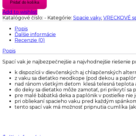
Pridať do košíka
spací
vak
Add to wishlist
SULO
Katalógové číslo:
-
Kategórie:
Spacie vaky
,
VRECKOVÉ sp
letný
Popis
Ďalšie informácie
Recenzie (0)
Popis
Spací vak je najbezpečnejšie a najvhodnejšie riešenie p
k dispozícii v dievčenských aj chlapčenských alte
z vaku sa dieťatko neodkope (pod dekou a papló
nad ránom všetkým deťom klesá telesná teplota a
do deky sa dieťatko môže zamotať, pri prikrytí sa
pre malé bábätká deka a paplónik v postieľke nie 
pri obliekaní spacieho vaku pred každým spánkom
tento spací vak má možnosť pripnutia cumlíka (ak s