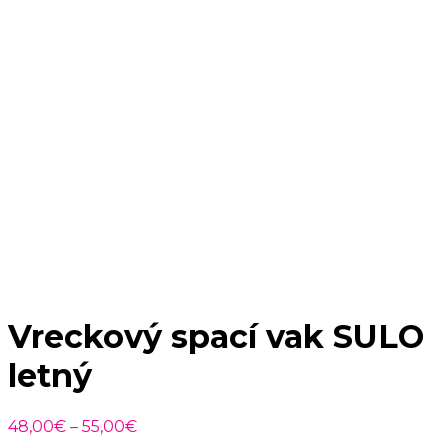
Vreckový spací vak SULO
letný
Price
48,00
€
–
55,00
€
range: