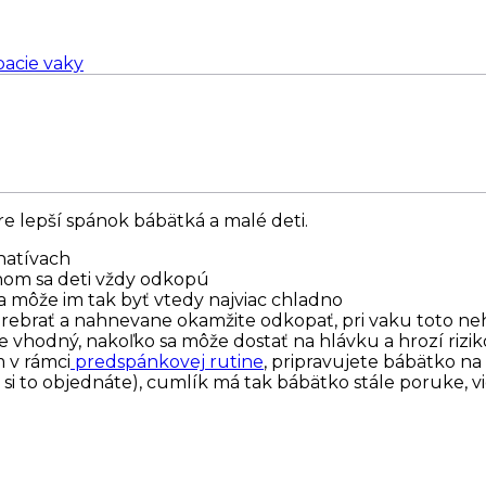
acie vaky
re lepší spánok bábätká a malé deti.
rnatívach
nom sa deti vždy odkopú
 môže im tak byť vtedy najviac chladno
 prebrať a nahnevane okamžite odkopať, pri vaku toto ne
je vhodný, nakoľko sa môže dostať na hlávku a hrozí rizi
 v rámci
predspánkovej rutine
, pripravujete bábätko na 
i to objednáte), cumlík má tak bábätko stále poruke, vie