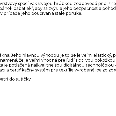
rstvový spací vak (svojou hrúbkou zodpovedá približne 1
 spánok bábätiek”, aby sa zvýšila jeho bezpečnosť a poho
v prípade jeho používania stále poruke.
. Jeho hlavnou výhodou je to, že je veľmi elastický, pa
amená, že je veľmi vhodná pre ľudí s citlivou pokožkou
 je potlačená najkvalitnejšou digitálnou technológiou – p
cí a certifikačný systém pre textílie vyrobené iba zo z
trí do sušičky.