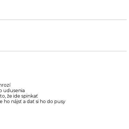
hrozí
ko udusenia
to, že ide spinkať
 ho nájsť a dať si ho do pusy