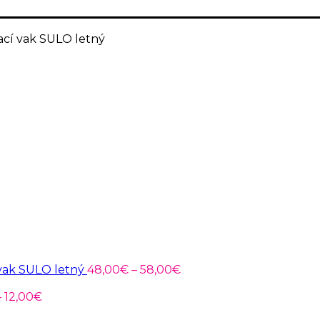
cí vak SULO letný
Price
range:
48,00€
through
58,00€
 vak SULO letný
48,00
€
–
58,00
€
Price
–
12,00
€
range: