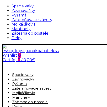
Spacie vaky
Zavinovačky
Pyžamá
Zatemňovacie závesy
Mojkáčikovia
Mantinely
Zábrana do postele
Deky
Wishlist
0
Cart (
o
)
0
/
0,00
€
Spacie vaky
Zavinovačky
Pyžamá
Zatemňovacie závesy
Mojkáčikovia
Mantinely
Zábrana do postele
Deky