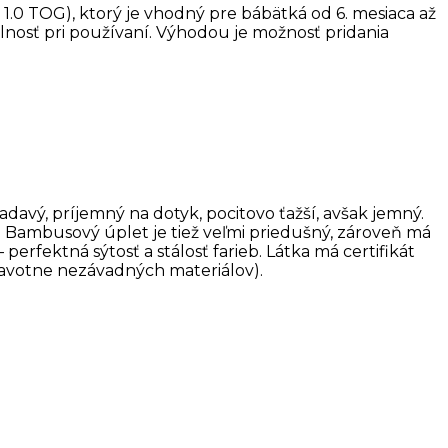
.0 TOG), ktorý je vhodný pre bábätká od 6. mesiaca až
dlnosť pri používaní. Výhodou je možnosť pridania
davý, príjemný na dotyk, pocitovo ťažší, avšak jemný.
. Bambusový úplet je tiež veľmi priedušný, zároveň má
erfektná sýtosť a stálosť farieb. Látka má certifikát
dravotne nezávadných materiálov).