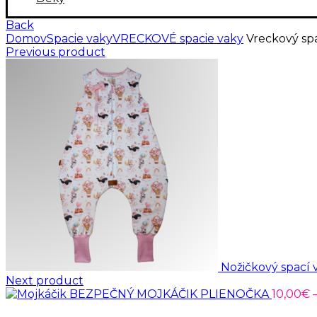
Back
Domov
Spacie vaky
VRECKOVÉ spacie vaky
Vreckový spa
Previous product
Nožičkový spací
Next product
BEZPEČNÝ MOJKÁČIK PLIENOČKA
10,00
€