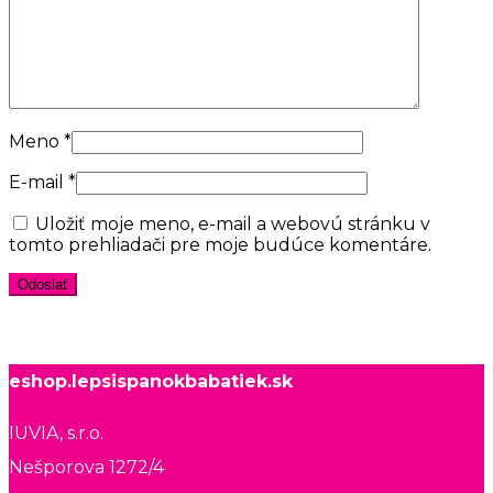
Meno
*
E-mail
*
Uložiť moje meno, e-mail a webovú stránku v
tomto prehliadači pre moje budúce komentáre.
eshop.lepsispanokbabatiek.sk
IUVIA, s.r.o.
Nešporova 1272/4