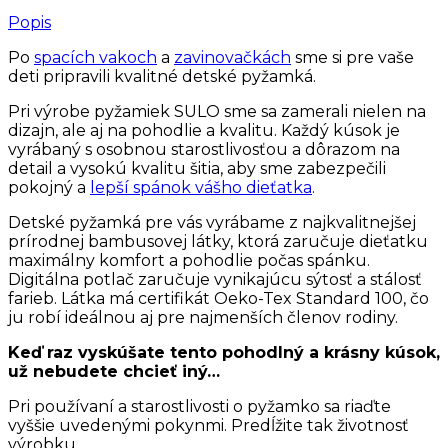
Popis
Po
spacích vakoch
a
zavinovačkách
sme si pre vaše
deti pripravili kvalitné detské pyžamká.
Pri výrobe pyžamiek SULO sme sa zamerali nielen na
dizajn, ale aj na pohodlie a kvalitu. Každý kúsok je
vyrábaný s osobnou starostlivosťou a dôrazom na
detail a vysokú kvalitu šitia, aby sme zabezpečili
pokojný a
lepší spánok vášho dieťatka
.
Detské pyžamká pre vás vyrábame z najkvalitnejšej
prírodnej bambusovej látky, ktorá zaručuje dieťatku
maximálny komfort a pohodlie počas spánku.
Digitálna potlač zaručuje vynikajúcu sýtosť a stálosť
farieb. Látka má certifikát Oeko-Tex Standard 100, čo
ju robí ideálnou aj pre najmenších členov rodiny.
Keď raz vyskúšate tento pohodlný a krásny kúsok,
už nebudete chcieť iný…
Pri používaní a starostlivosti o pyžamko sa riaďte
vyššie uvedenými pokynmi. Predĺžite tak životnosť
výrobku.