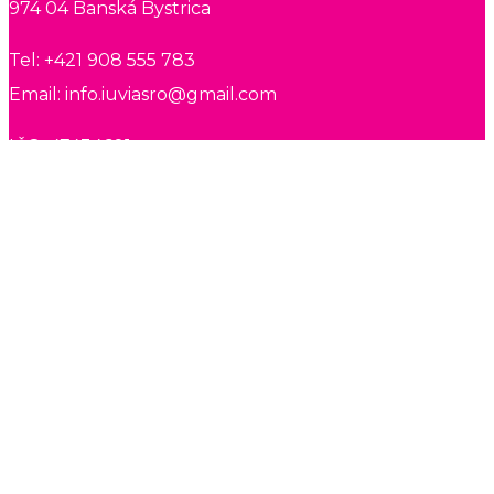
974 04 Banská Bystrica
Tel: +421 908 555 783
Email: info.iuviasro@gmail.com
IČO: 47434601
DIČ: 2023880595
ĎAlŠIE INFORMÁCIE:
Všeobecné obchodné podmienky
Ochrana osobných údajov (GDPR)
Odstúpenie od zmluvy (online formulár)
Ako vybrať spací vak - TOG