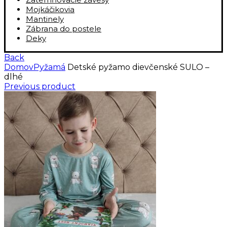
Mojkáčikovia
Mantinely
Zábrana do postele
Deky
Back
Domov
Pyžamá
Detské pyžamo dievčenské SULO –
dlhé
Previous product