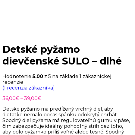
Detské pyžamo
dievčenské SULO – dlhé
Hodnotenie
5.00
z 5 na základe
1
zákazníckej
recenzie
(
1
recenzia zákazníka)
Price
36,00
€
–
39,00
€
range:
Detské pyžamo má predĺžený vrchný diel, aby
36,00€
dieťatko nemalo počas spánku odokrytý chrbát.
through
Spodný diel pyžama má regulovateľnú gumu v páse,
39,00€
čím zabezpečuje ideálny pohodlný strih bez toho,
aby bolo pyžamko príliš voľné alebo tesné. Spodný