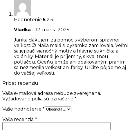
Hodnotenie
5
z 5
Vlaďka
–
17. marca 2025
Janka ďakujem za pomoc s výberom správnej
veľkosti😉 Naša malá si pyžamko zamilovala. Veľmi
sa jej pači vianočný motív a hlavne suknička a
volániky. Materiál je príjemný, s kvalitnou
potlačou. Oceňujem že ani opakovaným praním
sa nezmenila veľkosť ani farby. Určite pôjdeme aj
do väčšej veľkosti.
Pridať recenziu
Vaša e-mailová adresa nebude zverejnená.
Vyžadované polia sú označené
*
Vaše hodnotenie
*
Vaša recenzia
*