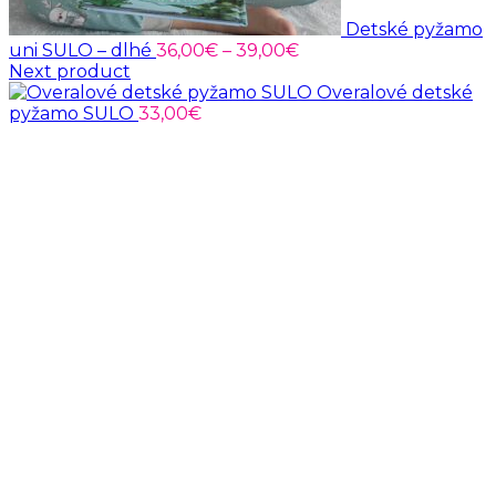
Detské pyžamo
Price
uni SULO – dlhé
36,00
€
–
39,00
€
range:
Next product
36,00€
Overalové detské
through
pyžamo SULO
33,00
€
39,00€