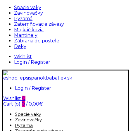
Spacie vaky
Zavinovačky
Pyžamá
Zatemňovacie závesy
Mojkáčikovia
Mantinely
Zábrana do postele
Deky
Wishlist
Login / Register
Login / Register
Wishlist
0
Cart (
o
)
0
/
0,00
€
Spacie vaky
Zavinovačky
Pyžamá
Zatemňovacie závesy