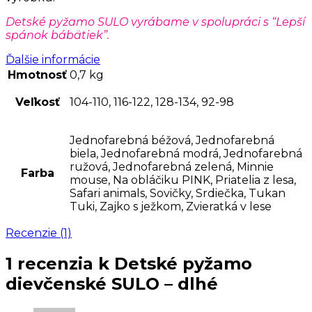
Detské pyžamo SULO vyrábame
v spolupráci s “Lepší
spánok bábätiek”.
Ďalšie informácie
Hmotnosť
0,7 kg
Veľkosť
104-110, 116-122, 128-134, 92-98
Jednofarebná béžová, Jednofarebná
biela, Jednofarebná modrá, Jednofarebná
ružová, Jednofarebná zelená, Minnie
Farba
mouse, Na obláčiku PINK, Priatelia z lesa,
Safari animals, Sovičky, Srdiečka, Tukan
Tuki, Zajko s ježkom, Zvieratká v lese
Recenzie (1)
1 recenzia k
Detské pyžamo
dievčenské SULO – dlhé