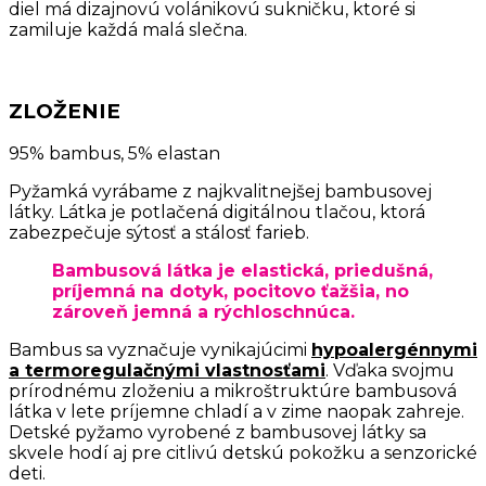
diel má dizajnovú volánikovú sukničku, ktoré si
zamiluje každá malá slečna.
ZLOŽENIE
95% bambus, 5% elastan
Pyžamká vyrábame z najkvalitnejšej bambusovej
látky. Látka je potlačená digitálnou tlačou, ktorá
zabezpečuje sýtosť a stálosť farieb.
Bambusová látka je elastická, priedušná,
príjemná na dotyk, pocitovo ťažšia, no
zároveň jemná a rýchloschnúca.
Bambus sa vyznačuje vynikajúcimi
hypoalergénnymi
a termoregulačnými vlastnosťami
. Vďaka svojmu
prírodnému zloženiu a mikroštruktúre bambusová
látka v lete príjemne chladí a v zime naopak zahreje.
Detské pyžamo vyrobené z bambusovej látky sa
skvele hodí aj pre citlivú detskú pokožku a senzorické
deti.