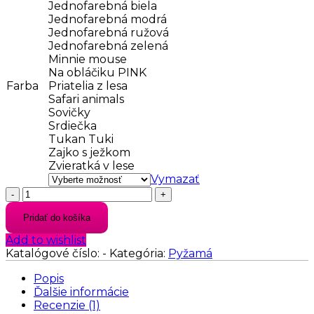
Jednofarebná biela
Jednofarebná modrá
Jednofarebná ružová
Jednofarebná zelená
Minnie mouse
Na obláčiku PINK
Farba
Priatelia z lesa
Safari animals
Sovičky
Srdiečka
Tukan Tuki
Zajko s ježkom
Zvieratká v lese
Vymazať
množstvo
Detské
Pridať do košíka
pyžamo
dievčenské
Add to wishlist
SULO
Katalógové číslo:
-
Kategória:
Pyžamá
–
dlhé
Popis
Ďalšie informácie
Recenzie (1)