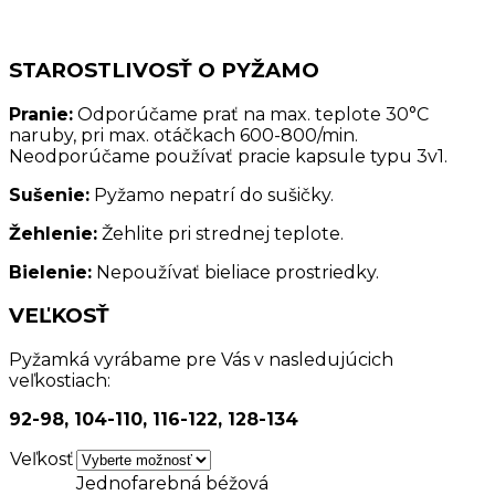
STAROSTLIVOSŤ O PYŽAMO
Pranie:
Odporúčame prať na max. teplote 30°C
naruby, pri max. otáčkach 600-800/min.
Neodporúčame používať pracie kapsule typu 3v1.
Sušenie:
Pyžamo nepatrí do sušičky.
Žehlenie:
Žehlite pri strednej teplote.
Bielenie:
Nepoužívať bieliace prostriedky.
VEĽKOSŤ
Pyžamká vyrábame pre Vás v nasledujúcich
veľkostiach:
92-98, 104-110, 116-122, 128-134
Veľkosť
Jednofarebná béžová